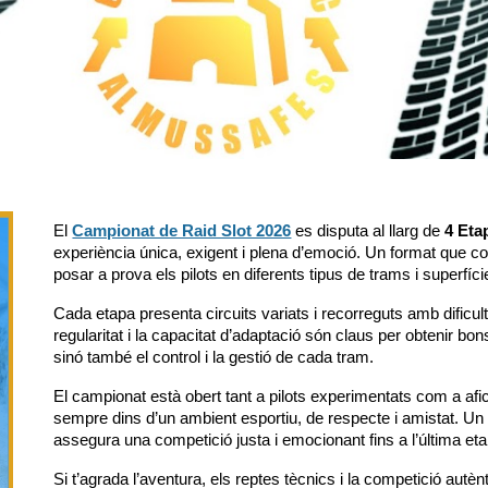
El
Campionat de Raid Slot 2026
es disputa al llarg de
4 Eta
experiència única, exigent i plena d’emoció. Un format que co
posar a prova els pilots en diferents tipus de trams i superfíci
Cada etapa presenta circuits variats i recorreguts amb dificult
regularitat i la capacitat d’adaptació són claus per obtenir bo
sinó també el control i la gestió de cada tram.
El campionat està obert tant a pilots experimentats com a afici
sempre dins d’un ambient esportiu, de respecte i amistat. Un 
assegura una competició justa i emocionant fins a l’última et
Si t’agrada l’aventura, els reptes tècnics i la competició autèn