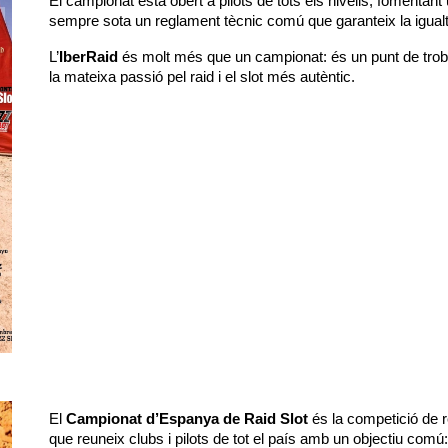
El campionat està obert a pilots de tots els nivells, fomentan
sempre sota un reglament tècnic comú que garanteix la igualtat
L’
IberRaid
és molt més que un campionat: és un punt de troba
la mateixa passió pel raid i el slot més autèntic.
El
Campionat d’Espanya de Raid Slot
és la competició de r
que reuneix clubs i pilots de tot el país amb un objectiu comú: