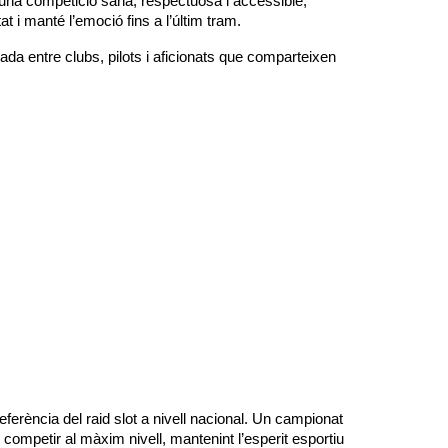
t una competició sana, respectuosa i accessible,
 i manté l’emoció fins a l’últim tram.
da entre clubs, pilots i aficionats que comparteixen
eferència del raid slot a nivell nacional. Un campionat
 competir al màxim nivell, mantenint l’esperit esportiu