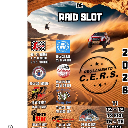
Page
Google Sites
Report abuse