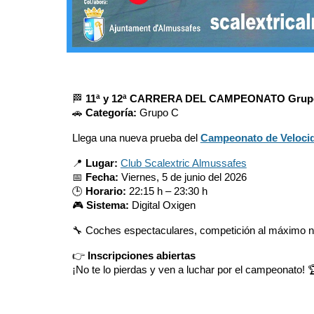
🏁
11
ª y
12
ª CARRERA DEL CAMPEONATO G
rup
🚗
Categoría:
G
rupo C
Llega una nueva prueba del
Campeonato de Velocida
📍
Lugar:
Club Scalextric Almussafes
📅
Fecha:
Viernes,
5 de junio
del 2026
🕒
Horario:
22:15 h – 23:30 h
🎮
Sistema:
Digital Oxigen
🔧 Coches espectaculares, competición al máximo ni
👉
Inscripciones abiertas
¡No te lo pierdas y ven a luchar por el campeonato! 