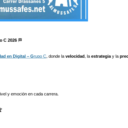
o C
2026
🏁
d en Digital – G
rupo C
, donde la
velocidad
, la
estrategia
y la
prec
vel y emoción en cada carrera.
🏆